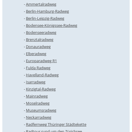
Ammertalradweg
Berlin-Hamburg-Radweg
Berlin-Leipzig-Radweg
Bodensee-Königssee-Radweg
Bodenseeradweg
Brenztalradweg
Donauradweg
Elberadweg
Europaradweg R1
Fulda Radweg
Havelland-Radweg
Isarradweg
Kinzigtal-Radweg
Mainradweg
Moselradweg
Museumsradweg
Neckarradweg
Radfernweg Thüringer Städtekette
Radtour rund um den Zürichsee