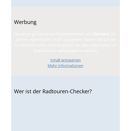
Werbung
Sie sehen gerade einen Platzhalterinhalt von
Standard
. Um
auf den eigentlichen Inhalt zuzugreifen, klicken Sie auf die
Schaltfläche unten. Bitte beachten Sie, dass dabei Daten an
Drittanbieter weitergegeben werden.
Inhalt entsperren
Mehr Informationen
Wer ist der Radtouren-Checker?