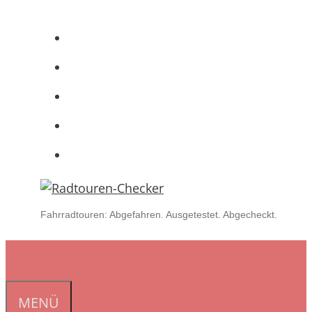
Zum
Inhalt
springen
Fahrradtouren: Abgefahren. Ausgetestet. Abgecheckt.
MENÜ