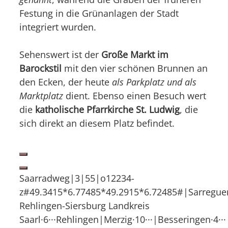
Festung in die Grünanlagen der Stadt
integriert wurden.
Sehenswert ist der
Große Markt im
Barockstil
mit den vier schönen Brunnen an
den Ecken, der heute
als Parkplatz und als
Marktplatz
dient. Ebenso einen Besuch wert
die
katholische Pfarrkirche St. Ludwig
, die
sich direkt an diesem Platz befindet.
Saarradweg|3|55|o12234-
z#49.3415*6.77485*49.2915*6.72485#|Sarreguemine
Rehlingen-Siersburg Landkreis
Saarl·6···Rehlingen|Merzig·10···|Besseringen·4···