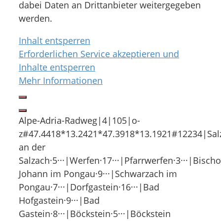
dabei Daten an Drittanbieter weitergegeben
werden.
Inhalt entsperren
Erforderlichen Service akzeptieren und
Inhalte entsperren
Mehr Informationen
Alpe-Adria-Radweg|4|105|o-
z#47.4418*13.2421*47.3918*13.1921#12234|Salzbur
an der
Salzach·5···|Werfen·17···|Pfarrwerfen·3···|Bischo
Johann im Pongau·9···|Schwarzach im
Pongau·7···|Dorfgastein·16···|Bad
Hofgastein·9···|Bad
Gastein·8···|Böckstein·5···|Böckstein