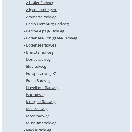
Albtäler Radweg
Allgäu - Radregion
Ammertalradweg
Berlin-Hamburg-Radweg
Berlin-Leipzig-Radweg
Bodensee-Königssee-Radweg
Bodenseeradweg
Brenztalradweg
Donauradweg
Elberadweg
Europaradweg R1
Fulda Radweg
Havelland-Radweg
Isarradweg
Kinzigtal-Radweg
Mainradweg
Moselradweg
Museumsradweg
Neckarradweg