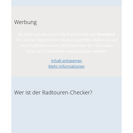
Werbung
Sie sehen gerade einen Platzhalterinhalt von
Standard
.
Um auf den eigentlichen Inhalt zuzugreifen, klicken Sie auf
die Schaltfläche unten. Bitte beachten Sie, dass dabei
Daten an Drittanbieter weitergegeben werden.
Inhalt entsperren
Mehr Informationen
Wer ist der Radtouren-Checker?