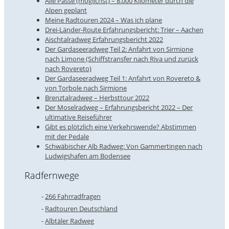
Alle Pässe (möglichst) – 8.000 Kilometer durch die
Alpen geplant
Meine Radtouren 2024 – Was ich plane
Drei-Länder-Route Erfahrungsbericht: Trier – Aachen
Aischtalradweg Erfahrungsbericht 2022
Der Gardaseeradweg Teil 2: Anfahrt von Sirmione
nach Limone (Schiffstransfer nach Riva und zurück
nach Rovereto)
Der Gardaseeradweg Teil 1: Anfahrt von Rovereto &
von Torbole nach Sirmione
Brenztalradweg – Herbsttour 2022
Der Moselradweg – Erfahrungsbericht 2022 – Der
ultimative Reiseführer
Gibt es plötzlich eine Verkehrswende? Abstimmen
mit der Pedale
Schwäbischer Alb Radweg: Von Gammertingen nach
Ludwigshafen am Bodensee
Radfernwege
266 Fahrradfragen
Radtouren Deutschland
Albtäler Radweg