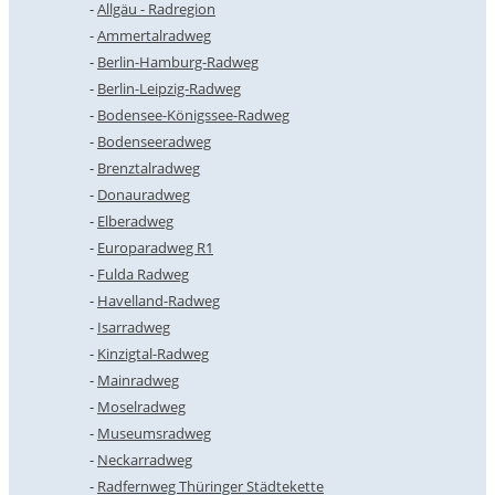
Allgäu - Radregion
Ammertalradweg
Berlin-Hamburg-Radweg
Berlin-Leipzig-Radweg
Bodensee-Königssee-Radweg
Bodenseeradweg
Brenztalradweg
Donauradweg
Elberadweg
Europaradweg R1
Fulda Radweg
Havelland-Radweg
Isarradweg
Kinzigtal-Radweg
Mainradweg
Moselradweg
Museumsradweg
Neckarradweg
Radfernweg Thüringer Städtekette